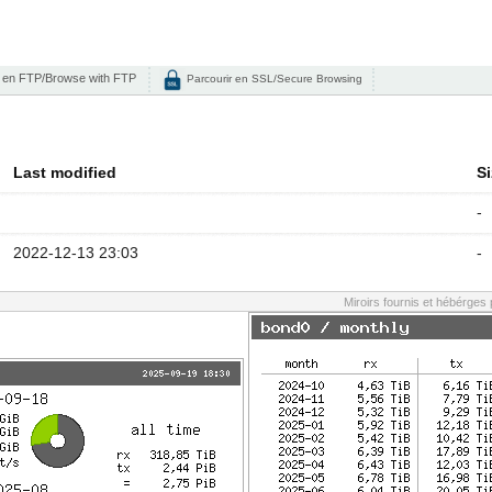
 en FTP/Browse with FTP
Parcourir en SSL/Secure Browsing
Last modified
Si
-
2022-12-13 23:03
-
Miroirs fournis et hébérges