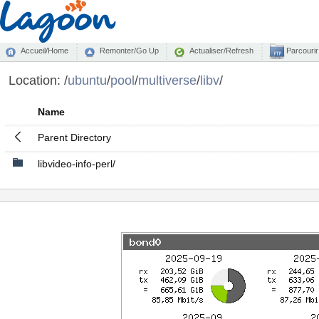
Accueil/Home
Remonter/Go Up
Actualiser/Refresh
Parcourir
Location:
/
ubuntu
/
pool
/
multiverse
/
libv
/
Name
Parent Directory
libvideo-info-perl/