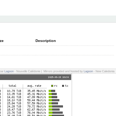
ze
Description
 par
Lagoon
- Nouvelle Calédonie | Mirrors provided and hosted by
Lagoon
- New Caledonia